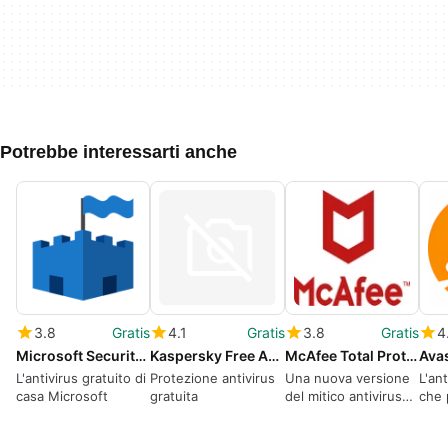
Potrebbe interessarti anche
3.8
Gratis
4.1
Gratis
3.8
Gratis
4
Microsoft Security Essentials
Kaspersky Free Antivirus
McAfee Total Protection
L'antivirus gratuito di
Protezione antivirus
Una nuova versione
L'ant
casa Microsoft
gratuita
del mitico antivirus
che 
McAfee
disp
mal